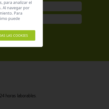
 para analizar el
. Al navegar por
miento. Para
 cómo puede
epto la
Política de Privacidad
DAS LAS COOKIES
4 horas laborables.