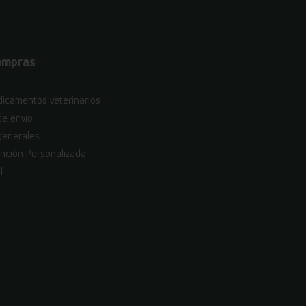
ompras
icamentos veterinarios
de envío
generales
nción Personalizada
l