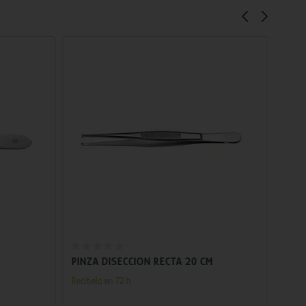
Añadir al carrito
PINZA DISECCION RECTA 20 CM
VACU
POR
Recíbelo en 72 h.
Recíbe