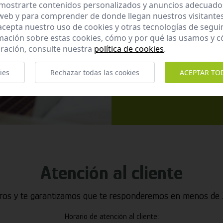
mostrarte contenidos personalizados y anuncios adecuados,
 web y para comprender de donde llegan nuestros visitantes
 acepta nuestro uso de cookies y otras tecnologías de segui
mación sobre estas cookies, cómo y por qué las usamos y
ración, consulte nuestra
política de cookies
.
He leído y ac
ies
Rechazar todas las cookies
ACEPTAR TO
Enviar
Atención al cliente
ros y te garantizamos que te responderemos en menos de 2
Horario de atención al cliente: