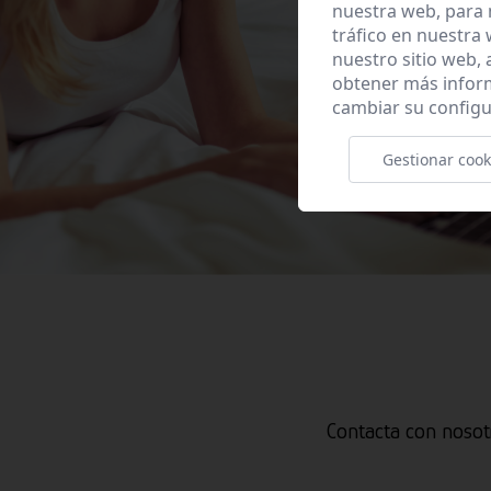
nuestra web, para 
tráfico en nuestra
nuestro sitio web,
obtener más infor
cambiar su configu
Gestionar cook
Contacta con nosot