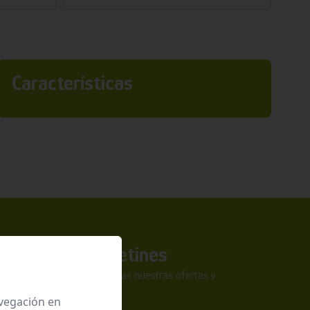
Características
a nuestros boletines
tra newsletter y no te pierdas nuestras ofertas y
sivas.
avegación en