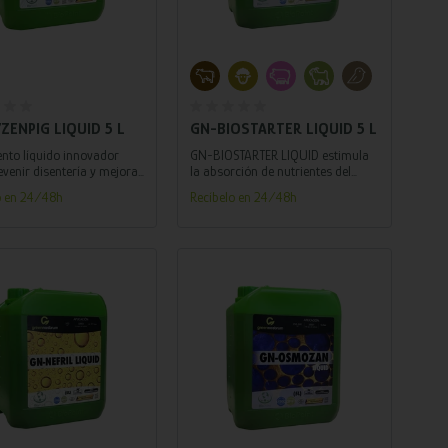
Añadir al carrito
Añadir al carrito
ZENPIG LIQUID 5 L
GN-BIOSTARTER LIQUID 5 L
nto líquido innovador
GN-BIOSTARTER LIQUID estimula
venir disentería y mejorar
la absorción de nutrientes del
 digestiva en lechones.
pienso destinado a los animales
o en 24/48h
Recíbelo en 24/48h
jóvenes.