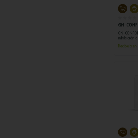
Añ
GN-CONFO
GN-CONFORT
inhibición d
nerviosa de
Recíbelo en 
excitación.
Añ