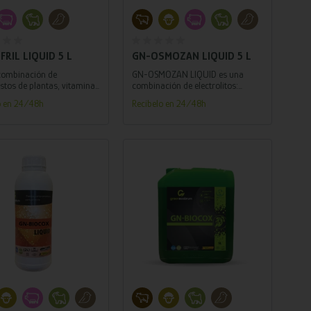
Añadir al carrito
Añadir al carrito
FRIL LIQUID 5 L
GN-OSMOZAN LIQUID 5 L
combinación de
GN-OSMOZAN LIQUID es una
tos de plantas, vitaminas
combinación de electrolitos:
ales con efecto de
sodio, potasio, magnesio, Betaina
o en 24/48h
Recíbelo en 24/48h
ón del riñón.
y vitamina C que restablecen el
equilibrio del organismo.
Añadir al carrito
Añadir al carrito