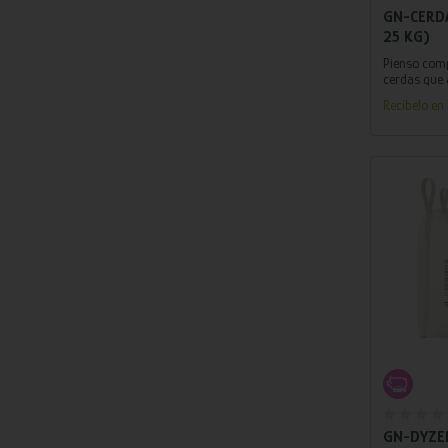
GN-CERDA
25 KG)
Pienso com
cerdas que 
intervalo de
Recíbelo en 
ayuda a est
condiciones
ambientales
Añ
GN-DYZEN