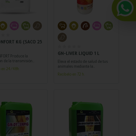
Añadir al carrito
Añadir al carrito
NFORT KG (SACO 25
GN-LIVER LIQUID 1 L
FORT Produce la
ón de la transmisión
Eleva el estado de salud de tus
a de señales de ansiedad o
animales mediante la
o en 24/48h
ón.
combinación de ingredientes
Recíbelo en 72 h.
naturales y nutrientes esenciales.