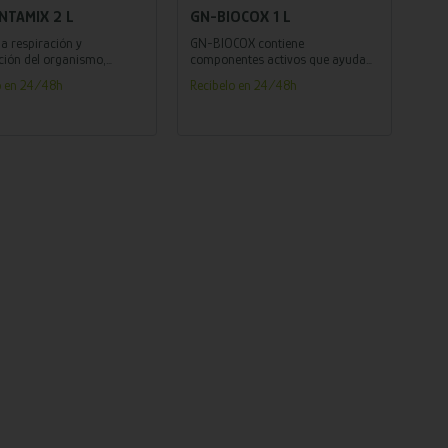
NTAMIX 2 L
GN-BIOCOX 1 L
 la respiración y
GN-BIOCOX contiene
ción del organismo,
componentes activos que ayudan
 e hidrata. Indicado para
a inhibir el crecimiento bacteriano
o en 24/48h
Recíbelo en 24/48h
 el estrés térmico.
y fúngico en el tracto digestivo.