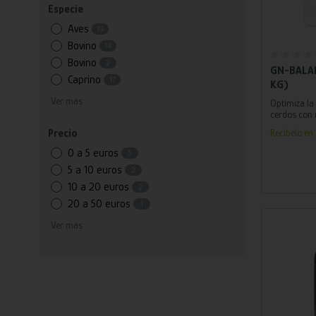
Especie
Aves
19
Bovino
14
Añ
Bovino
2
GN-BALA
Caprino
17
KG)
Ver más
Optimiza la 
cerdos con 
premezcla 
Precio
Recíbelo en 
extractos na
esenciales.
0 a 5 euros
5
5 a 10 euros
2
10 a 20 euros
2
20 a 50 euros
1
Ver más