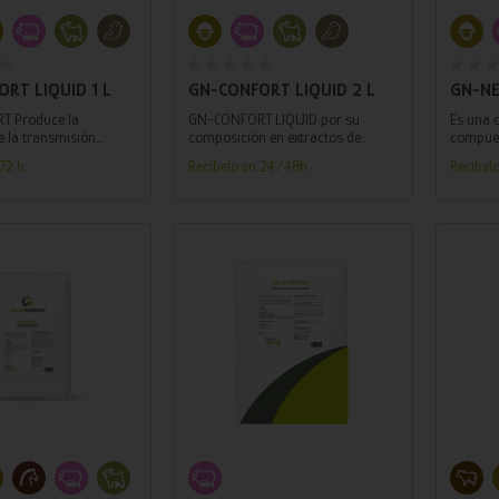
adir al carrito
Añadir al carrito
RT LIQUID 1 L
GN-CONFORT LIQUID 2 L
GN-NE
 Produce la
GN-CONFORT LIQUID por su
Es una 
e la transmisión
composición en extractos de
compues
 señales de ansiedad o
plantas activos altamente
y miner
72 h.
Recíbelo en 24/48h
Recíbel
concentrados.
protecci
adir al carrito
Añadir al carrito