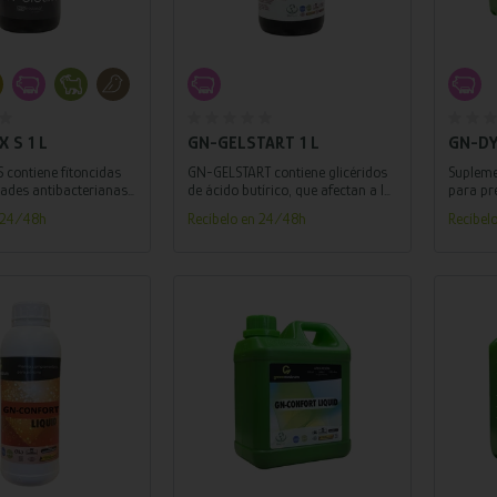
adir al carrito
Añadir al carrito
 S 1 L
GN-GELSTART 1 L
GN-DY
 contiene fitoncidas
GN-GELSTART contiene glicéridos
Supleme
ades antibacterianas,
de ácido butírico, que afectan a la
para pre
 y antivirales.
formación de estructuras
la salud
n 24/48h
Recíbelo en 24/48h
Recíbel
gastrointestinales al ayudar a la
diferenciación de las células
intestinales y el crecimiento de las
vellosidades intestinales.