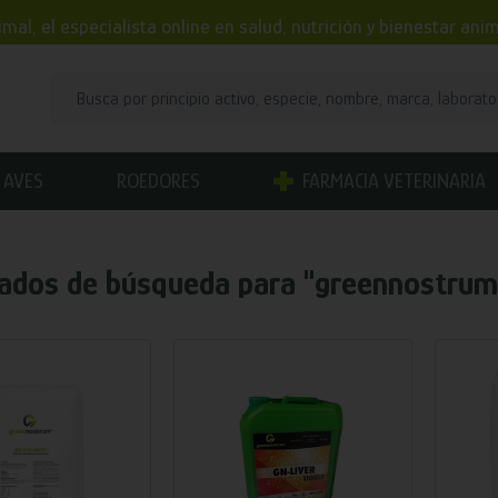
mal, el especialista online en salud, nutrición y bienestar an
AVES
ROEDORES
FARMACIA VETERINARIA
ados de búsqueda para
"greennostrum