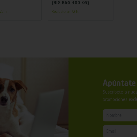
(BIG BAG 400 KG)
72 h.
Recíbelo en 72 h.
Apúntate 
Suscríbete a nues
promociones exclu