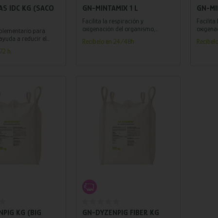
S IDC KG (SACO
GN-MINTAMIX 1 L
GN-MI
Facilita la respiración y
Facilita
oxigenación del organismo,
oxigena
plementario para
refresca e hidrata. Indicado para
refresca
ayuda a reducir el
Recíbelo en 24/48h
Recíbel
combatir el estrés térmico.
combatir
stete-cubrición y
72 h.
imular el consumo en
 de temperaturas
 elevadas.
adir al carrito
Añadir al carrito
PIG KG (BIG
GN-DYZENPIG FIBER KG