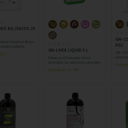
adir al carrito
Añadir al carrito
NCE KG (SACOS 25
GN-CO
salud intestinal de tus
KG)
nuestra potente
GN-LIVER LIQUID 5 L
elaborada con
GN-CON
72 h.
turales y nutrientes
inhibici
Potencia el bienestar de tus
nervios
animales con extractos naturales
Recíbel
excitaci
y nutrientes esenciales,
Recíbelo en 24/48h
promoviendo un metabolismo
saludable y una función hepática
óptima.